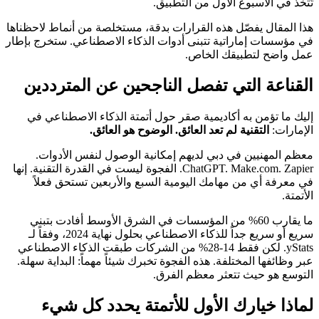
تُتخذ في الأسبوع الأول من التطبيق.
هذا المقال يفصّل هذه القرارات بدقة، مستخلصة من أنماط لاحظناها
في مؤسسات إماراتية تتبنى أدوات الذكاء الاصطناعي. ستخرج بإطار
عمل واضح لتطبيقك الخاص.
القناعة التي تفصل الناجحين عن المترددين
إليك ما تؤمن به أكاديمية صقر حول أتمتة الذكاء الاصطناعي في
الإمارات:
التقنية لم تعد العائق. الوضوح هو العائق.
معظم المهنيين في دبي لديهم إمكانية الوصول لنفس الأدوات.
ChatGPT. Make.com. Zapier. الفجوة ليست في القدرة التقنية. إنها
في معرفة أي من مهامك اليومية السبع والأربعين تستحق فعلاً
الأتمتة.
ما يقارب 60% من المؤسسات في الشرق الأوسط أفادت بتبني
سريع أو سريع جداً للذكاء الاصطناعي بحلول نهاية 2024، وفقاً لـ
yStats. لكن فقط 14-28% من الشركات طبقت الذكاء الاصطناعي
عبر وظائفها المختلفة. هذه الفجوة تخبرك شيئاً مهماً: البداية سهلة.
التوسع هو حيث تتعثر معظم الفرق.
لماذا خيارك الأول للأتمتة يحدد كل شيء