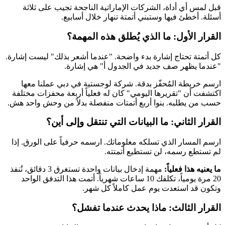
قبل لمس أي أداة، الشركات الإماراتية الناجحة تجيب على ثلاثة
أسئلة. أخطئ فيها وستبني أتمتة تنهار خلال أسابيع.
القرار الأول: ما الذي يُطلق هذه المهمة؟
كل أتمتة تحتاج إشارة بدء واضحة. "عندما أشعر بذلك" ليست إشارة.
"عندما يظهر صف جديد في الجدول أ" هي إشارة.
ارسم خريطة المُحفّز بدقة. شركة لوجستية في دبي عملنا معها
اكتشفت أن "تقريرها اليومي" كان له فعلياً أربعة محفزات مختلفة
حسب من يطلبه. بنوا أربع أتمتات منفصلة بدلاً من وحش واحد هش.
القرار الثاني: ما البيانات التي تنتقل وإلى أين؟
ارسم المسار الذي تسلكه معلوماتك. ارسمه حرفياً على الورق. إذا
لم تستطع رسمه، لن تستطيع أتمتته.
ما يعنيه هذا فعلياً:
مهمة إدخال بيانات واحدة تستغرق 3 دقائق، تُنفذ
20 مرة يومياً، تكلفك 10 ساعات شهرياً. أتمت هذا التدفق الواحد
وتكون قد استعدت يوم عمل كاملاً كل شهر.
القرار الثالث: ماذا يحدث عندما تفشل؟