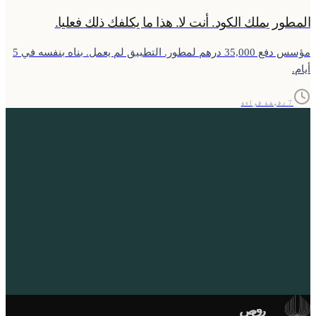
المطور يملك الكود. أنت لا. هذا ما يكلفك ذلك فعليا.
مؤسس دفع 35,000 درهم لمطور. التطبيق لم يعمل. بناه بنفسه في 5
أيام.
7 دقيقة قراءة