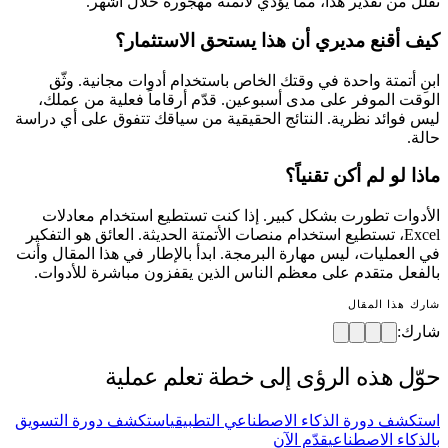
تقلل من تقدير هذا، مما يؤدي لأتمتة مهجورة خلال أشهر.
كيف أقنع مديري أن هذا يستحق الاستثمار؟
ابنِ أتمتة واحدة في وقتك الخاص باستخدام أدوات مجانية. وثّق
الوقت الموفر على مدى أسبوعين. قدّم أرقاماً فعلية من عملك،
ليس فوائد نظرية. النتائج الحقيقية من سياقك تتفوق على أي دراسة
حالة.
ماذا لو لم أكن تقنياً؟
الأدوات تطورت بشكل كبير. إذا كنت تستطيع استخدام معادلات
Excel، تستطيع استخدام منصات الأتمتة الحديثة. العائق هو التفكير
في العمليات، ليس مهارة البرمجة. ابدأ بالإطار في هذا المقال وأنت
بالفعل متقدم على معظم الناس الذين يقفزون مباشرة للأدوات.
شارك هذا المقال
شارك:
حوّل هذه الرؤى إلى خطة تعلم عملية
استكشف دورة الذكاء الاصطناعي التطبيقي
استكشف دورة التسويق
بالذكاء الاصطناعي
قدّم الآن