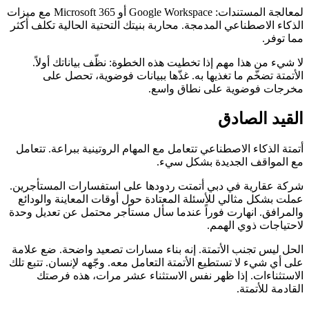
لمعالجة المستندات: Google Workspace أو Microsoft 365 مع ميزات
الذكاء الاصطناعي المدمجة. محاربة بنيتك التحتية الحالية تكلف أكثر
مما توفر.
لا شيء من هذا مهم إذا تخطيت هذه الخطوة: نظّف بياناتك أولاً.
الأتمتة تضخّم ما تغذيها به. غذّها ببيانات فوضوية، تحصل على
مخرجات فوضوية على نطاق واسع.
القيد الصادق
أتمتة الذكاء الاصطناعي تتعامل مع المهام الروتينية ببراعة. تتعامل
مع المواقف الجديدة بشكل سيء.
شركة عقارية في دبي أتمتت ردودها على استفسارات المستأجرين.
عملت بشكل مثالي للأسئلة المعتادة حول أوقات المعاينة والودائع
والمرافق. انهارت فوراً عندما سأل مستأجر محتمل عن تعديل وحدة
لاحتياجات ذوي الهمم.
الحل ليس تجنب الأتمتة. إنه بناء مسارات تصعيد واضحة. ضع علامة
على أي شيء لا تستطيع الأتمتة التعامل معه. وجّهه لإنسان. تتبع تلك
الاستثناءات. إذا ظهر نفس الاستثناء عشر مرات، هذه فرصتك
القادمة للأتمتة.