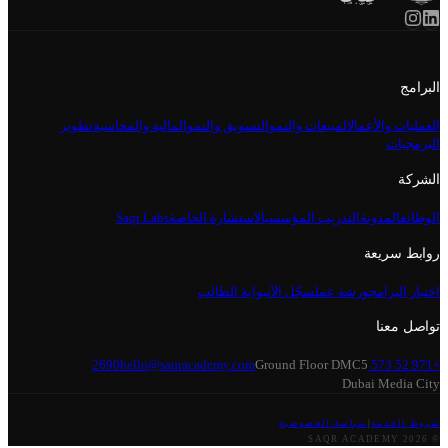
البرامج
العمليات والأعمال
المبيعات والنمو
التسويق والنمو
المالية والمحاسبة
تطوير
البرمجيات
الشركة
الوظائف
المدونة
التدريب المؤسسي
الاستشارة الخاصة
Saqr Labs
روابط سريعة
اختبار البرامج
ورشة عمل
سجّل الآن
بوابة الطالب
تواصل معنا
hello@saqracademy.com
Ground Floor DMC5
+971 52 573 2690
Dubai Media City
شروط الخدمة
|
سياسة الخصوصية
© 2026 SAQR ACADEMY