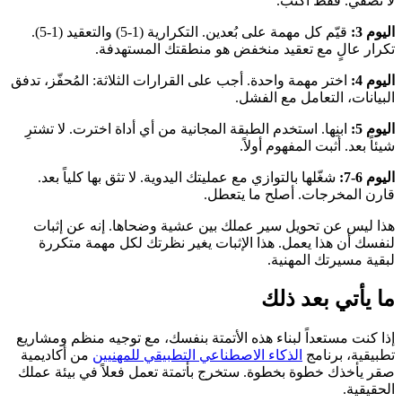
لا تُصفّي. فقط اكتب.
اليوم 3:
قيّم كل مهمة على بُعدين. التكرارية (1-5) والتعقيد (1-5).
تكرار عالٍ مع تعقيد منخفض هو منطقتك المستهدفة.
اليوم 4:
اختر مهمة واحدة. أجب على القرارات الثلاثة: المُحفّز، تدفق
البيانات، التعامل مع الفشل.
اليوم 5:
ابنِها. استخدم الطبقة المجانية من أي أداة اخترت. لا تشترِ
شيئاً بعد. أثبت المفهوم أولاً.
اليوم 6-7:
شغّلها بالتوازي مع عمليتك اليدوية. لا تثق بها كلياً بعد.
قارن المخرجات. أصلح ما يتعطل.
هذا ليس عن تحويل سير عملك بين عشية وضحاها. إنه عن إثبات
لنفسك أن هذا يعمل. هذا الإثبات يغير نظرتك لكل مهمة متكررة
لبقية مسيرتك المهنية.
ما يأتي بعد ذلك
إذا كنت مستعداً لبناء هذه الأتمتة بنفسك، مع توجيه منظم ومشاريع
تطبيقية، برنامج
الذكاء الاصطناعي التطبيقي للمهنيين
من أكاديمية
صقر يأخذك خطوة بخطوة. ستخرج بأتمتة تعمل فعلاً في بيئة عملك
الحقيقية.