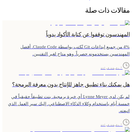
مقالات ذات صلة
المهندسون توقفوا عن كتابة الأكواد يدوياً
4% من جميع إيداعات Git تُكتب بواسطة Claude Code. أفضل
المهندسين يستخدمونه حصرياً. وهو متاح لغير التقنيين.
7 دقيقة قراءة
هل يمكنك بناء تطبيق جاهز للإنتاج بدون معرفة البرمجة؟
لم يكن لدى Lynne Meyer أي خبرة برمجية. بنت تطبيقاً حقيقياً في
خمسة أيام باستخدام وكلاء الذكاء الاصطناعي. إليك سير العمل الذي
اتبعته.
7 دقيقة قراءة