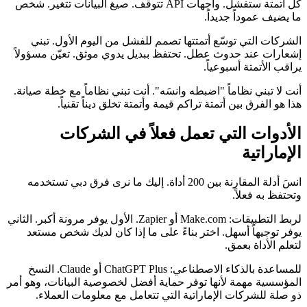
كل أتمتة ستفشل. واجهات API تتوقف. صيغ البيانات تتغير. شخص
ما يضيف عموداً جديداً.
الشركات التي توسّع أتمتتها تصمم للفشل من اليوم الأول. تبني
إشعارات عند حدوث عطل. تحتفظ ببديل يدوي موثق. تعيّن مسؤولاً
يراقب الأتمتة أسبوعياً.
أنت لا تبني نظاماً "اضبطه وانسَه". أنت تبني نظاماً مع خطة صيانة.
هذا هو الفرق بين أتمتة تراكم قيمة وأتمتة تخلق ديناً تقنياً.
الأدوات التي تعمل فعلاً في الشركات
الإماراتية
انسَ أدلة المقارنة بين 200 أداة. إليك ما نرى فرق دبي تستخدمه
وتحتفظ به فعلاً.
لربط التطبيقات: Make.com أو Zapier. الأول يوفر مرونة أكبر. الثاني
يوفر توجيهاً أسهل. اختر بناءً على ما إذا كان لديك شخص مستعد
لتعلم الأداة بعمق.
للمساعدة بالذكاء الاصطناعي: ChatGPT Plus أو Claude. النسخ
المؤسسية مهمة لأنها توفر حماية أفضل لخصوصية البيانات، وهو أمر
ذو صلة للشركات الإماراتية التي تتعامل مع معلومات العملاء.