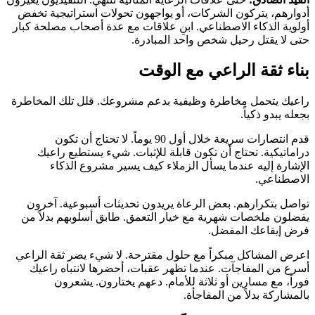
أدوارهم، يتركون الشركات، أو يواجهون تحولات استراتيجية تخفض
أولوية الذكاء الاصطناعي. ابنِ علاقات مع عدة أصحاب مصلحة كبار
حتى لا يقتل رحيل شخص واحد المبادرة.
بناء ثقة الراعي مع الوقت
راعيك يتحمل مخاطرة وظيفية بدعم مشروعك. قلل تلك المخاطرة
بجعله يبدو ذكياً.
قدم انتصارات سريعة خلال أول 90 يوماً. لا تحتاج أن تكون
دراماتيكية. تحتاج أن تكون قابلة للإثبات. شيء يستطيع راعيك
الإشارة إليه عندما يسأل الزملاء كيف يسير مشروع الذكاء
الاصطناعي.
تواصل بتكرارهم. بعض الرعاة يريدون تحديثات أسبوعية. آخرون
يفضلون ملخصات شهرية مع خيار التعمق. طابق أسلوبهم بدلاً من
فرض إيقاعك المفضل.
اعرض المشاكل مبكراً مع حلول مقترحة. لا شيء يضر ثقة الراعي
أسرع من المفاجآت. عندما تظهر عقبات، أحضرها لانتباه راعيك
فوراً، مع مسارين أو ثلاثة للأمام. دعهم يختارون. يشعرون
بالمشاركة بدلاً من المفاجأة.