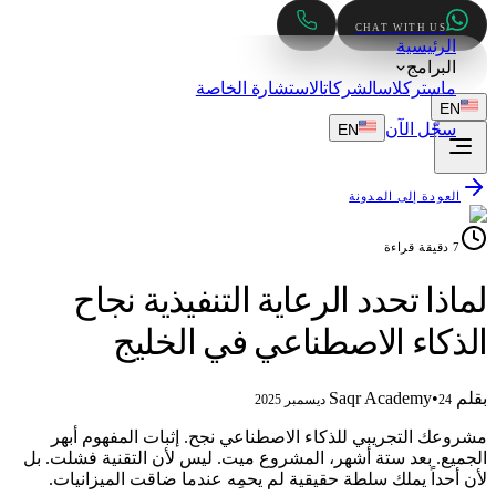
CHAT WITH US
الرئيسية
البرامج
ماستركلاس
الشركات
الاستشارة الخاصة
EN
سجّل الآن
EN
العودة إلى المدونة
7
دقيقة قراءة
لماذا تحدد الرعاية التنفيذية نجاح
الذكاء الاصطناعي في الخليج
بقلم
Saqr Academy
•
24 ديسمبر 2025
مشروعك التجريبي للذكاء الاصطناعي نجح. إثبات المفهوم أبهر
الجميع. بعد ستة أشهر، المشروع ميت. ليس لأن التقنية فشلت. بل
لأن أحداً يملك سلطة حقيقية لم يحمِه عندما ضاقت الميزانيات.