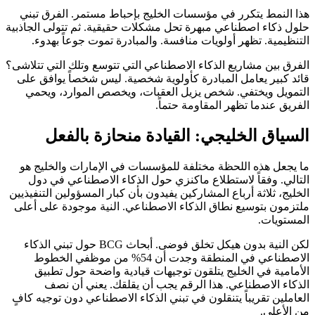
هذا النمط يتكرر في مؤسسات الخليج بإحباط مستمر. الفرق تبني
حلول ذكاء اصطناعي مبهرة تحل مشكلات حقيقية. ثم تتولى الجاذبية
التنظيمية. تظهر أولويات منافسة. والمبادرة تموت جوعاً بهدوء.
الفرق بين مشاريع الذكاء الاصطناعي التي تتوسع وتلك التي تتلاشى؟
قائد كبير يعامل المبادرة كأولوية شخصية. ليس شخصاً يوافق على
التمويل ويختفي. شخص يزيل العقبات، ويخصص الموارد، ويحمي
الفريق عندما تظهر المقاومة حتماً.
السياق الخليجي: القيادة منحازة بالفعل
ما يجعل هذه اللحظة مختلفة للمؤسسات في الإمارات والخليج هو
التالي. وفقاً لاستطلاع ماكنزي حول الذكاء الاصطناعي في دول
الخليج، ثلاثة أرباع المشاركين يفيدون بأن كبار المسؤولين التنفيذيين
ملتزمون بتوسيع نطاق الذكاء الاصطناعي. النية موجودة على أعلى
المستويات.
لكن النية بدون هيكل تخلق فوضى. أبحاث BCG حول تبني الذكاء
الاصطناعي في المنطقة وجدت أن 54% من موظفي الخطوط
الأمامية في الخليج يتلقون توجيهات قيادية واضحة حول تطبيق
الذكاء الاصطناعي. هذا الرقم يجب أن يقلقك. يعني أن نصف
العاملين تقريباً يتنقلون في تبني الذكاء الاصطناعي دون توجيه كافٍ
من الأعلى.