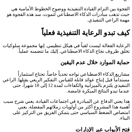
الفجوة بين التزام القيادة التنفيذية ووضوح الخطوط الأمامية هي
حيث تذهب مبادرات الذكاء الاصطناعي لتموت. سد هذه الفجوة هو
مهمة الراعي التنفيذي.
كيف تبدو الرعاية التنفيذية فعلياً
الرعاية الفعالة ليست لقباً في هيكل تنظيمي. إنها مجموعة سلوكيات
تخلق ظروف نجاح الذكاء الاصطناعي. إليك ما تتضمنه عملياً.
حماية الموارد خلال عدم اليقين
مشاريع الذكاء الاصطناعي تواجه تحدياً خاصاً. تحتاج استثماراً
مستداماً قبل إنتاج عوائد قابلة للقياس. التفكير الربعي يقتلها. الراعي
التنفيذي يلتزم بالميزانية والكفاءات لمدة 12 إلى 18 شهراً، حتى
عندما تبدو النتائج المبكرة غامضة.
هذا يعني الدفاع عن المبادرة في اجتماعات القيادة. يعني شرح سبب
أهمية هذا المشروع أكثر من أولويات زملائهم المفضلة. يعني
امتصاص الضغط السياسي حتى يتمكن الفريق من التركيز على
البناء.
فتح الأبواب عبر الإدارات