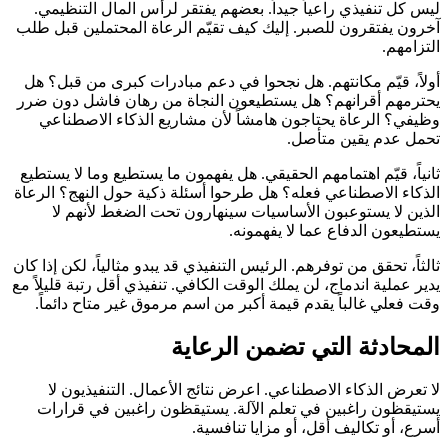
ليس كل تنفيذي راعياً جيداً. بعضهم يفتقر لرأس المال التنظيمي.
آخرون يفتقرون للصبر. إليك كيف تقيّم الرعاة المحتملين قبل طلب
التزامهم.
أولاً، قيّم مكانتهم. هل نجحوا في دعم مبادرات كبرى من قبل؟ هل
يحترمهم أقرانهم؟ هل يستطيعون النجاة من رهان فاشل دون ضرر
وظيفي؟ الرعاة يحتاجون هامشاً لأن مشاريع الذكاء الاصطناعي
تحمل عدم يقين متأصل.
ثانياً، قيّم اهتمامهم الحقيقي. هل يفهمون ما يستطيع وما لا يستطيع
الذكاء الاصطناعي فعله؟ هل طرحوا أسئلة ذكية حول النهج؟ الرعاة
الذين لا يستوعبون الأساسيات سينهارون تحت الضغط لأنهم لا
يستطيعون الدفاع عما لا يفهمونه.
ثالثاً، تحقق من توفرهم. الرئيس التنفيذي قد يبدو مثالياً، لكن إذا كان
يدير عملية اندماج، لن يملك الوقت الكافي. تنفيذي أقل رتبة قليلاً مع
وقت فعلي غالباً يقدم قيمة أكبر من اسم مرموق غير متاح دائماً.
المحادثة التي تضمن الرعاية
لا تعرض الذكاء الاصطناعي. اعرض نتائج الأعمال. التنفيذيون لا
يستيقظون راغبين في تعلم الآلة. يستيقظون راغبين في قرارات
أسرع، أو تكاليف أقل، أو مزايا تنافسية.