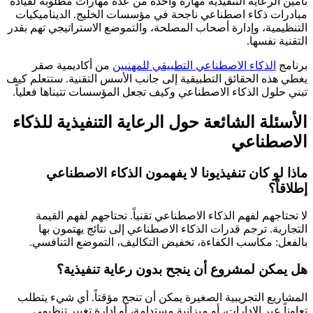
تأمين الرعاية التنفيذية مهارة واحدة من عدة مهارات مطلوبة لقيادة
مبادرات ذكاء اصطناعي ناجحة في مؤسسات الخليج. الديناميكيات
التنظيمية، وإدارة أصحاب المصلحة، والتموضع الاستراتيجي تهم بقدر
التقنية نفسها.
برنامج
الذكاء الاصطناعي التطبيقي للمهنيين
من أكاديمية صقر
يغطي هذه الحقائق التطبيقية إلى جانب الأسس التقنية. ستتعلم كيف
تبني حلول الذكاء الاصطناعي وكيف تجعل المؤسسات تتبناها فعلياً.
الأسئلة الشائعة حول الرعاية التنفيذية للذكاء
الاصطناعي
ماذا لو كان تنفيذيونا لا يفهمون الذكاء الاصطناعي
إطلاقاً؟
لا تحتاجهم لفهم الذكاء الاصطناعي تقنياً. تحتاجهم لفهم القيمة
التجارية. ترجم قدرات الذكاء الاصطناعي إلى نتائج يهتمون بها
بالفعل: مكاسب الكفاءة، تخفيض التكاليف، التموضع التنافسي.
هل يمكن لمشروع أن ينجح بدون رعاية تنفيذية؟
المشاريع التجريبية الصغيرة يمكن أن تنجح مؤقتاً. أي شيء يتطلب
تعاوناً عبر الإدارات، أو ميزانية مستدامة، أو إدارة تغيير تنظيمي