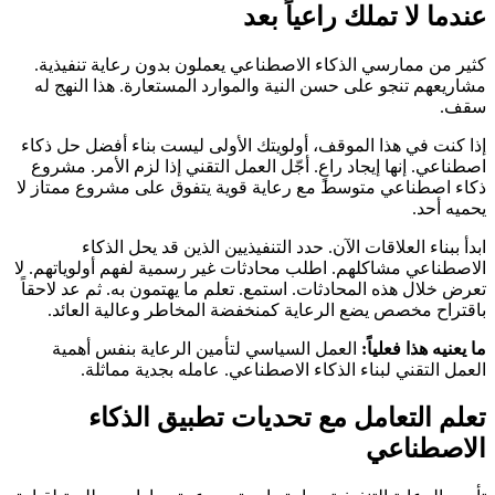
عندما لا تملك راعياً بعد
كثير من ممارسي الذكاء الاصطناعي يعملون بدون رعاية تنفيذية.
مشاريعهم تنجو على حسن النية والموارد المستعارة. هذا النهج له
سقف.
إذا كنت في هذا الموقف، أولويتك الأولى ليست بناء أفضل حل ذكاء
اصطناعي. إنها إيجاد راعٍ. أجّل العمل التقني إذا لزم الأمر. مشروع
ذكاء اصطناعي متوسط مع رعاية قوية يتفوق على مشروع ممتاز لا
يحميه أحد.
ابدأ ببناء العلاقات الآن. حدد التنفيذيين الذين قد يحل الذكاء
الاصطناعي مشاكلهم. اطلب محادثات غير رسمية لفهم أولوياتهم. لا
تعرض خلال هذه المحادثات. استمع. تعلم ما يهتمون به. ثم عد لاحقاً
باقتراح مخصص يضع الرعاية كمنخفضة المخاطر وعالية العائد.
ما يعنيه هذا فعلياً:
العمل السياسي لتأمين الرعاية بنفس أهمية
العمل التقني لبناء الذكاء الاصطناعي. عامله بجدية مماثلة.
تعلم التعامل مع تحديات تطبيق الذكاء
الاصطناعي