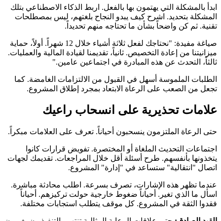
ابدأ بالمشكلة التي يهتمون بها بالفعل. اربط الذكاء الاصطناعي بتلك
المشكلة بتحديد. اشرح كيف يبدو النجاح بلغتهم، ليس بمصطلحات
تقنية. ثم كن واضحاً بشأن ما تحتاجه منهم تحديداً.
صياغة مفيدة: "نحتاجك لفعل ثلاثة أشياء خلال 12 شهراً. أولاً، حماية
ميزانيتنا من إعادة التخصيص. ثانياً، تقديمنا لقيادة المالية والعمليات.
ثالثاً، التحدث عن هذه المبادرة في اجتماعين عامين."
الطلبات الملموسة أسهل في القبول من الالتزامات الغامضة. كما
تجعل من الصعب على الرعاة الابتعاد بمجرد إطلاق المشروع.
علامات تحذيرية على انسحاب راعيك
حتى الرعاة الملتزمون ينسحبون أحياناً. تعرف على العلامات مبكراً.
اجتماعات التحديث الملغاة أو المختصرة. تفويض قرارات كانوا
يتخذونها بأنفسهم. طرح أسئلة أقل خلال المراجعات. تقديمك لجهات
اتصال "انتقالية" ستساعد في "إدارة" المشروع.
عندما تظهر هذه الإشارات، تصرف بسرعة. اطلب محادثة مباشرة.
اسأل ما الذي تغير. أحياناً ضغوط خارجية حولت تركيزهم. أحياناً
فقدوا الثقة في المشروع. كل موقف يتطلب استجابات مختلفة.
القيد الصادق:
حتى علاقات الرعاية المثالية تنتهي. التنفيذيون يغيرون