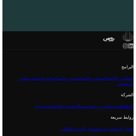
البرامج
العمليات والأعمال
المبيعات والنمو
التسويق والنمو
المالية والمحاسبة
تطوير
البرمجيات
الشركة
الوظائف
المدونة
التدريب المؤسسي
الاستشارة الخاصة
Saqr Labs
روابط سريعة
اختبار البرامج
ورشة عمل
سجّل الآن
بوابة الطالب