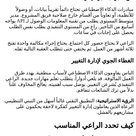
مبادرات الذكاء الاصطناعي تحتاج دائماً تقريباً بيانات، أو وصولاً
للأنظمة، أو تعاوناً من أقسام خارج صلاحية فريق المشروع. مدير
متوسط المستوى يطلب من تقنية المعلومات الوصول لـ API يواجه
أسابيع من التأخير. راعٍ من المستوى التنفيذي يطلب نفس الطلب
يحصل على إجابات في ساعات.
الراعي لا يحتاج حضور كل اجتماع. يحتاج إجراء مكالمة واحدة تفتح
ثلاثة أشهر من العمل. ثم يختفي حتى تتطلب العقبة التالية ثقله.
الغطاء الجوي لإدارة التغيير
الناس يقاومون الذكاء الاصطناعي لأسباب منطقية. يهدد طرق
العمل المألوفة. قد يلغي أدواراً. يتطلب تعلم مهارات جديدة. الراعي
التنفيذي يُشرعن التغيير. يوصل سبب أهميته. يعالج المخاوف علناً
بدلاً من ترك الشائعات تتفاقم.
الرؤية الاستراتيجية:
التطبيق التقني غالباً أسهل من التبني التنظيمي.
الرعاة الذين يعاملون إدارة التغيير كفكرة لاحقة يحكمون على
مشاريعهم بالفشل.
كيف تحدد الراعي المناسب