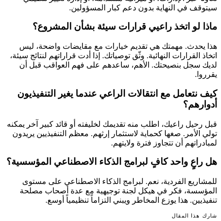
سيتوقف في النهاية بدون دعم كبار المسؤولين.
ماذا لو اتخذ راعيي قرارات سيئة بشأن المشروع؟
هذا يحدث. مهمتك هي تقديم خيارات مع مقايضات واضحة، ليس
اتخاذ القرارات النهائية. وثّق توصياتك. إذا أدت قراراتهم لنتائج سيئة،
لديك سجل بنصيحتك. الأهم، ساعدهم على فهم العواقب قبل أن
يقرروا.
كيف نتعامل مع انتقالات الراعي عندما يغير التنفيذيون
أدوارهم؟
قبل رحيل راعيك، اطلب منه تقديمك لخليفته أو قائد كبير آخر يمكنه
تولي الأمر. صغها كحماية لاستثمار إرثهم. معظم التنفيذيين يريدون
لمبادراتهم أن تتجاوز فترة ولايتهم.
هل راعٍ واحد كافٍ لبرامج الذكاء الاصطناعي المؤسسية؟
للمشاريع الفردية، نعم. لبرامج الذكاء الاصطناعي على مستوى
المؤسسة، فكر في هيكل لجنة توجيهية مع عدة أصحاب مصلحة
تنفيذيين. هذا يوزع المخاطر ويبني التزاماً تنظيمياً أوسع.
شارك هذا المقال